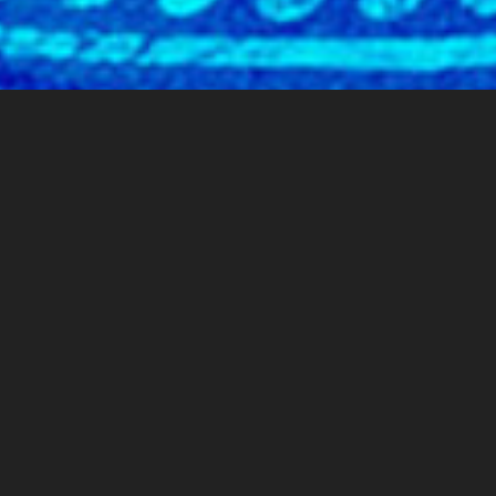
Le répertoire, les
œuvres
Créé avec l’ambition de faire revivre les musiques
anciennes du Moyen Âge et de la Renaissance – les
différentes traditions du chant grégorien, l’âge d’or de
la polyphonie médiévale… –, In Illo Tempore est
familier d’Hildegard von Bingen autant que de Dufay,
Ockeghem, Palestrina, Desprez et Victoria (son
Requiem
fait l’objet d’un enregistrement en 2003). Son
élargissement, depuis quelques années, vers des